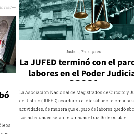
to read
Justicia
,
Principales
La JUFED terminó con el par
labores en el Poder Judici
obó
La Asociación Nacional de Magistrados de Circuito y J
de Distrito (JUFED) acordaron el día sábado retomar sus
actividades, de manera que el paro de labores quedó abo
Las actividades serán retomadas el día 16 de octubre.
óleos
idad