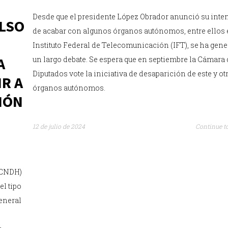
Desde que el presidente López Obrador anunció su inte
ULSO
de acabar con algunos órganos autónomos, entre ellos 
Instituto Federal de Telecomunicación (IFT), se ha gen
A
un largo debate. Se espera que en septiembre la Cámara
Diputados vote la iniciativa de desaparición de este y ot
R A
órganos autónomos.
IÓN
12 de julio de 2024
Continue t
G
(CNDH)
el tipo
General