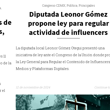
Congreso CDMX
,
Política
,
Principales
a
,
Diputada Leonor Gómez
s de
propone ley para regular
s,
actividad de influencers
La diputada local Leonor Gómez Otegui presentó una
iniciativa de ley ante el Congreso de la Unión donde p
s 11
la Ley General para Regular el Contenido de Influencer
o de la
Medios y Plataformas Digitales.
e
s
12 de noviembre de 2024
Continue t
 el