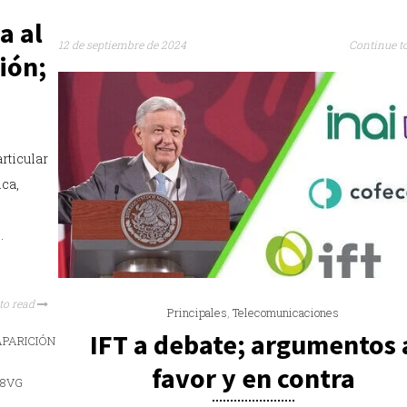
a al
12 de septiembre de 2024
Continue t
ión;
rticular
ica,
.
to read
Principales
,
Telecomunicaciones
IFT a debate; argumentos 
favor y en contra