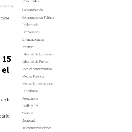
Principales
o read
Comunicación
Comunicación Política
Diplomacia
Empresarios
Internacionales
Internet
Libertad de Expresión
l 15
Libertad de Prensa
 el
Medios comunitarios
Medios Públicos
Medios Universitarios
Periodismo
Presidencia
 de la
Radio y TV
Sociales
arla,
Sociedad
Telecomunicaciones