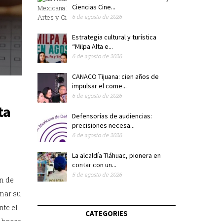
Ciencias Cine...
6 de agosto de 2026
Estrategia cultural y turística
“Milpa Alta e...
6 de agosto de 2026
CANACO Tijuana: cien años de
impulsar el come...
6 de agosto de 2026
ta
Defensorías de audiencias:
precisiones necesa...
6 de agosto de 2026
La alcaldía Tláhuac, pionera en
contar con un...
5 de agosto de 2026
n de
inar su
nte el
CATEGORIES