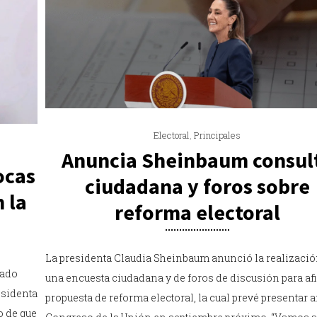
Electoral
,
Principales
Anuncia Sheinbaum consul
ocas
ciudadana y foros sobre
 la
reforma electoral
La presidenta Claudia Sheinbaum anunció la realizació
tado
una encuesta ciudadana y de foros de discusión para af
esidenta
propuesta de reforma electoral, la cual prevé presentar a
o de que