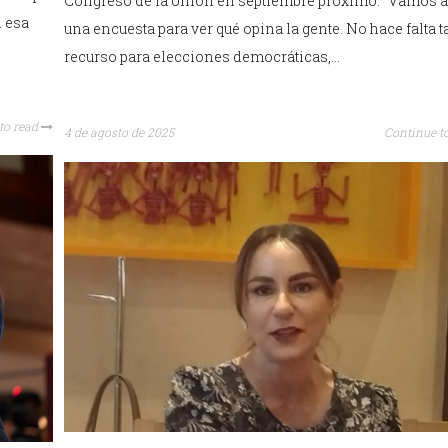
Congreso de la Unión en septiembre próximo. “Vamos a
n esa
una encuesta para ver qué opina la gente. No hace falta t
recurso para elecciones democráticas,…
to read
4 de agosto de 2025
Continue t