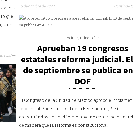
16 de octubre de 2024
Continue t
stado, a
 lo que
gía en
Política
,
Principales
Aprueban 19 congresos
to read
estatales reforma judicial. E
de septiembre se publica en
DOF
El Congreso de la Ciudad de México aprobó el dictamen
reforma al Poder Judicial de la Federación (PJF)
convirtiéndose en el décimo noveno congreso en aprob
de manera que la reforma es constitucional.