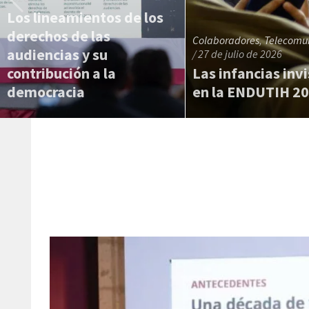
Los lineamientos de los
derechos de las
Colaboradores
,
Telecomu
audiencias y su
/ 27 de julio de 2026
contribución a la
Las infancias invi
democracia
en la ENDUTIH 2