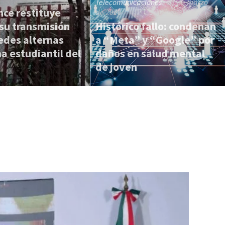
Telecomunicaciones
/ 31 de marzo
nce restituye
de 2026
su transmisión
Histórico fallo: condenan
edes alternas
a “Meta” y “Google” por
a estudiantil del
daños en salud mental
de joven