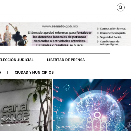
ELECCIÓN JUDICIAL
LIBERTAD DE PRENSA
A
CIUDAD Y MUNICIPIOS
ón
,
Radio y TV
,
caciones
/ 27 de mayo de
Internet
,
Salud
,
Sociedad
,