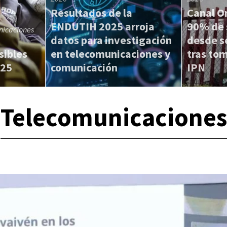
Resultados de la
Canal O
ENDUTIH 2025 arroja
90% de 
nicaciones
datos para investigación
desde s
sibles
en telecomunicaciones y
tras tom
025
comunicación
IPN
Telecomunicaciones