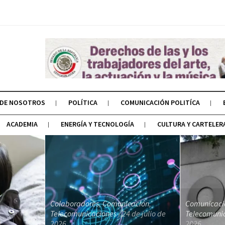
 DE NOSOTROS
POLÍTICA
COMUNICACIÓN POLITÍCA
ACADEMIA
ENERGÍA Y TECNOLOGÍA
CULTURA Y CARTELER
Colaboradores
,
Comunicación
,
Comunicaci
Telecomunicaciones
/ 24 de julio de
Telecomuni
2026
2026