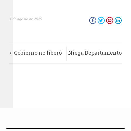
4 de agosto de 2025
Gobierno no liberó
Niega Departamento
a Israel Vallarta, fue
de Estado de EU
fallo de una jueza,
visas a líderes
aclara Sheinbaum
palestinos, mientras
apoyo internacional
a Gaza va en