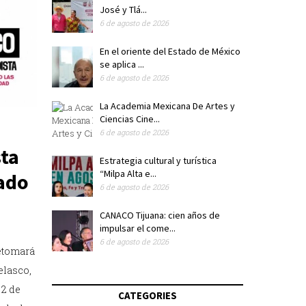
José y Tlá...
6 de agosto de 2026
En el oriente del Estado de México
se aplica ...
6 de agosto de 2026
La Academia Mexicana De Artes y
Ciencias Cine...
6 de agosto de 2026
ta
Estrategia cultural y turística
“Milpa Alta e...
nado
6 de agosto de 2026
CANACO Tijuana: cien años de
impulsar el come...
6 de agosto de 2026
etomará
elasco,
 2 de
CATEGORIES