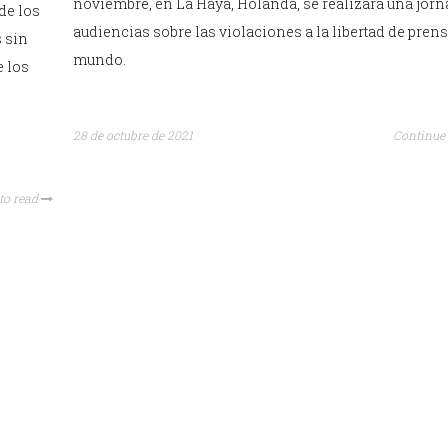
noviembre, en La Haya, Holanda, se realizará una jorn
de los
audiencias sobre las violaciones a la libertad de prens
s sin
mundo.
e los
28 de octubre de 2021
Continue 
to read