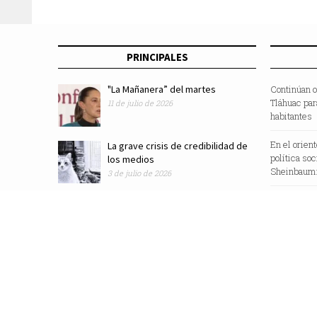
PRINCIPALES
"La Mañanera” del martes
Continúan o
Tláhuac par
11 de julio de 2026
habitantes
En el orien
La grave crisis de credibilidad de
política so
los medios
Sheinbaum:
3 de julio de 2026
Revista Zocalo /2025/ Todos los Derechos Reservados