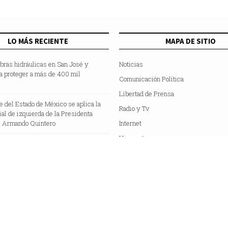
LO MÁS RECIENTE
MAPA DE SITIO
bras hidráulicas en San José y
Noticias
a proteger a más de 400 mil
Comunicación Política
Libertad de Prensa
te del Estado de México se aplica la
Radio y Tv
cial de izquierda de la Presidenta
 Armando Quintero
Internet
Hemeroteca
Colaboradores
Acerca de Nosotros
C