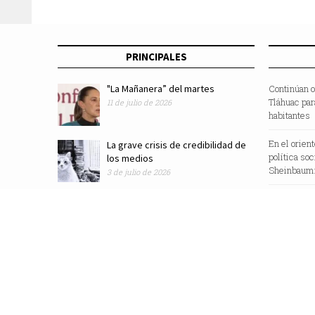
PRINCIPALES
"La Mañanera” del martes
Continúan o
Tláhuac par
11 de julio de 2026
habitantes
En el orien
La grave crisis de credibilidad de
política so
los medios
Sheinbaum:
3 de julio de 2026
Revista Zocalo /2025/ Todos los Derechos Reservados