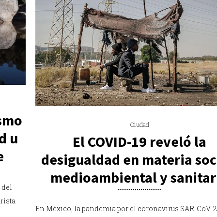
ismo
Ciudad
d u
El COVID-19 reveló la
e
desigualdad en materia soc
medioambiental y sanitar
 del
rista
En México, la pandemia por el coronavirus SAR-CoV-2