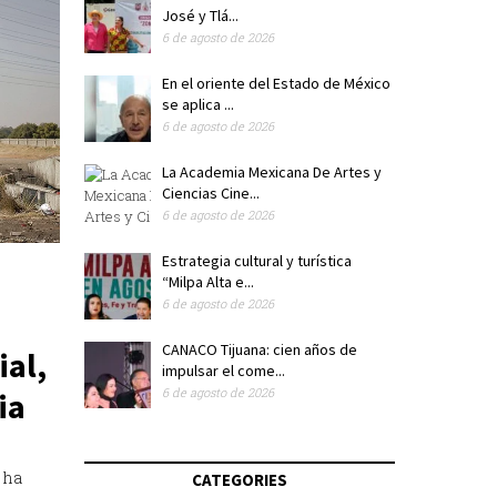
José y Tlá...
6 de agosto de 2026
En el oriente del Estado de México
se aplica ...
6 de agosto de 2026
La Academia Mexicana De Artes y
Ciencias Cine...
6 de agosto de 2026
Estrategia cultural y turística
“Milpa Alta e...
6 de agosto de 2026
CANACO Tijuana: cien años de
ial,
impulsar el come...
6 de agosto de 2026
ia
 ha
CATEGORIES