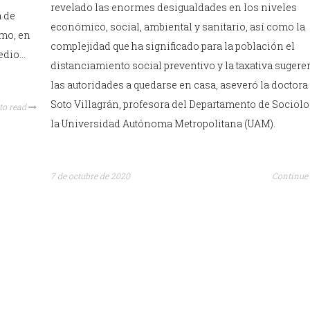
revelado las enormes desigualdades en los niveles
a de
económico, social, ambiental y sanitario, así como la
smo, en
complejidad que ha significado para la población el
edio…
distanciamiento social preventivo y la taxativa sugere
las autoridades a quedarse en casa, aseveró la doctora
Soto Villagrán, profesora del Departamento de Sociolo
to read
la Universidad Autónoma Metropolitana (UAM).
7 de octubre de 2020
Continue 