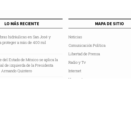
LO MÁS RECIENTE
MAPA DE SITIO
bras hidráulicas en San José y
Noticias
a proteger a más de 400 mil
Comunicación Política
Libertad de Prensa
te del Estado de México se aplica la
Radio y Tv
cial de izquierda de la Presidenta
 Armando Quintero
Internet
Hemeroteca
Colaboradores
Acerca de Nosotros
C