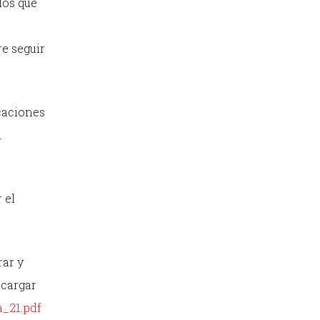
los que
re seguir
icaciones
l
 el
rar y
scargar
a_21.pdf