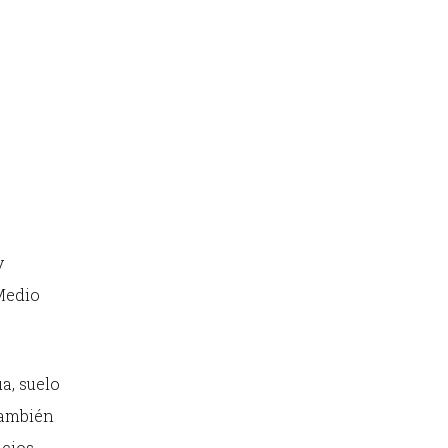
y
 Medio
a, suelo
también
icios