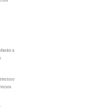
udarán a
s
eterioro
rvicios