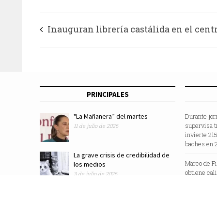
Inauguran librería castálida en el cent
regional de cultura Chimalpahin en Cha
PRINCIPALES
"La Mañanera” del martes
Durante jor
supervisa t
11 de julio de 2026
invierte 21
baches en 
La grave crisis de credibilidad de
Marco de F
los medios
obtiene cal
3 de julio de 2026
“Sustainabl