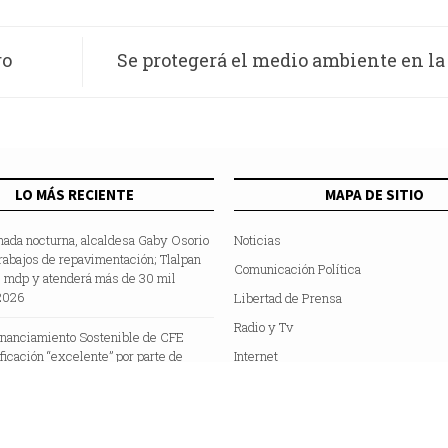
ro
Se protegerá el medio ambiente en l
lco
Hidalgo con reciclaje, reuso, reducción d
energía eléctrica y c
LO MÁS RECIENTE
MAPA DE SITIO
nada nocturna, alcaldesa Gaby Osorio
Noticias
rabajos de repavimentación; Tlalpan
Comunicación Política
5 mdp y atenderá más de 30 mil
2026
Libertad de Prensa
Radio y Tv
inanciamiento Sostenible de CFE
ificación “excelente” por parte de
Internet
e Fitch”
Hemeroteca
Colaboradores