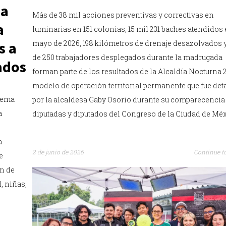
ma
Más de 38 mil acciones preventivas y correctivas en
a
luminarias en 151 colonias, 15 mil 231 baches atendidos
mayo de 2026, 198 kilómetros de drenaje desazolvados 
s a
de 250 trabajadores desplegados durante la madrugada
ados
forman parte de los resultados de la Alcaldía Nocturna 2
modelo de operación territorial permanente que fue det
stema
por la alcaldesa Gaby Osorio durante su comparecencia
a
diputadas y diputados del Congreso de la Ciudad de Méx
a
2 de junio de 2026
Continue t
e
ón de
, niñas,