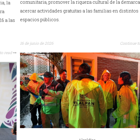
comunitaria, promover la riqueza cultural de la demarc
ia, la
acercar actividades gratuitas a las familias en distintos
ara
espacios públicos.
26 a las
16 de junio de 2026
Continue t
to read
Alcaldías