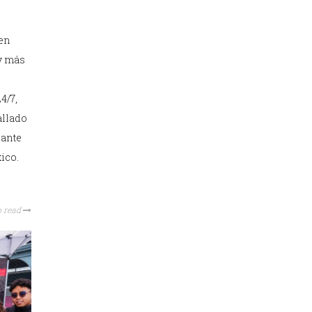
 en
y más
4/7,
allado
 ante
ico.
o read