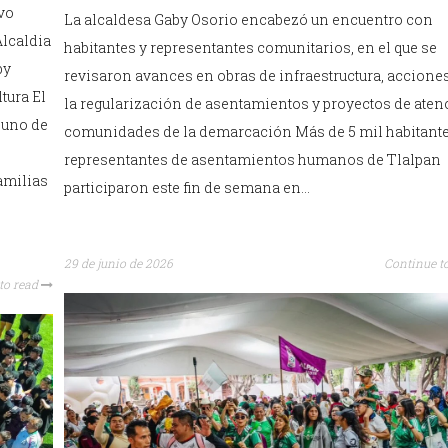
vo
La alcaldesa Gaby Osorio encabezó un encuentro con
Alcaldia
habitantes y representantes comunitarios, en el que se
by
revisaron avances en obras de infraestructura, accione
tura El
la regularización de asentamientos y proyectos de aten
 uno de
comunidades de la demarcación Más de 5 mil habitante
representantes de asentamientos humanos de Tlalpan
amilias
participaron este fin de semana en…
29 de junio de 2026
Continue t
to read