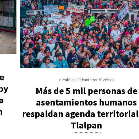
e
Alcaldías
,
Urbanismo
,
Vivienda
by
Más de 5 mil personas de
a
asentamientos humanos
n
respaldan agenda territorial
Tlalpan