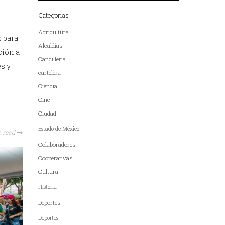
Categorías
Agricultura
s para
Alcaldías
ción a
Cancillería
s y
cartelera
Ciencia
Cine
Ciudad
Estado de México
o read
Colaboradores
Cooperativas
Cultura
Historia
Deportes
Deportes