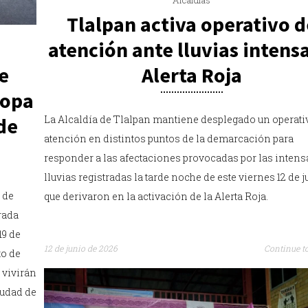
Tlalpan activa operativo d
atención ante lluvias intens
Alerta Roja
e
Copa
La Alcaldía de Tlalpan mantiene desplegado un operati
 de
atención en distintos puntos de la demarcación para
responder a las afectaciones provocadas por las intens
lluvias registradas la tarde noche de este viernes 12 de j
 de
que derivaron en la activación de la Alerta Roja.
rada
19 de
12 de junio de 2026
Continue t
to de
 vivirán
iudad de