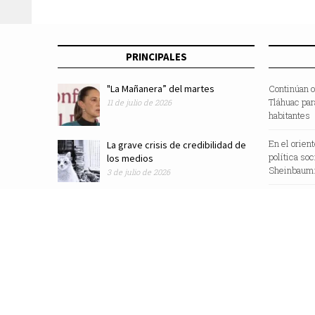
PRINCIPALES
"La Mañanera” del martes
Continúan o
Tláhuac par
11 de julio de 2026
habitantes
En el orien
La grave crisis de credibilidad de
política so
los medios
Sheinbaum:
3 de julio de 2026
Revista Zocalo /2025/ Todos los Derechos Reservados