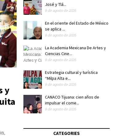
José y Tlá...
6 de agosto de 2026
En el oriente del Estado de México
se aplica ...
6 de agosto de 2026
La Academia Mexicana De Artes y
Ciencias Cine...
6 de agosto de 2026
Estrategia cultural y turística
“Milpa Alta e...
6 de agosto de 2026
s y
CANACO Tijuana: cien años de
uita
impulsar el come...
6 de agosto de 2026
ón,
CATEGORIES