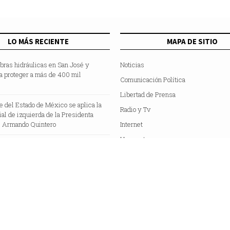
LO MÁS RECIENTE
MAPA DE SITIO
bras hidráulicas en San José y
Noticias
a proteger a más de 400 mil
Comunicación Política
Libertad de Prensa
te del Estado de México se aplica la
Radio y Tv
cial de izquierda de la Presidenta
 Armando Quintero
Internet
Hemeroteca
Colaboradores
Acerca de Nosotros
C