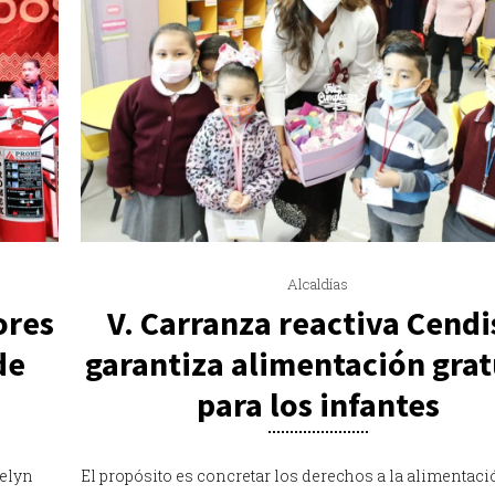
Alcaldías
V. Carranza reactiva Cendi
ores
garantiza alimentación grat
de
para los infantes
El propósito es concretar los derechos a la alimentaci
velyn