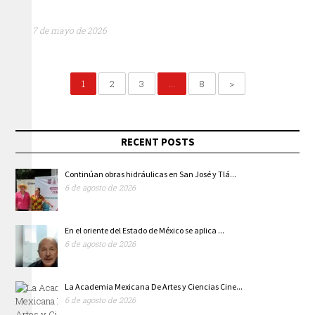
7 de mayo de 2026
1
2
3
…
8
>
RECENT POSTS
Continúan obras hidráulicas en San José y Tlá...
6 de agosto de 2026
En el oriente del Estado de México se aplica ...
6 de agosto de 2026
La Academia Mexicana De Artes y Ciencias Cine...
6 de agosto de 2026