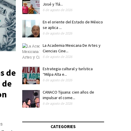
José y Tlá...
6 de agosto de 2026
En el oriente del Estado de México
se aplica ...
6 de agosto de 2026
La Academia Mexicana De Artes y
Ciencias Cine...
6 de agosto de 2026
Estrategia cultural y turística
os de
“Milpa Alta e...
 de
6 de agosto de 2026
on
CANACO Tijuana: cien años de
impulsar el come...
6 de agosto de 2026
es
CATEGORIES