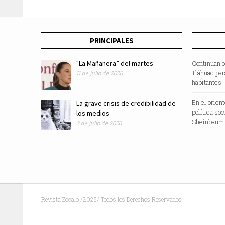
PRINCIPALES
"La Mañanera” del martes
Continúan o
Tláhuac par
11 de julio de 2026
habitantes
En el orien
La grave crisis de credibilidad de
política so
los medios
Sheinbaum:
3 de julio de 2026
Revista Zocalo /2025/ Todos los Derechos Reservados