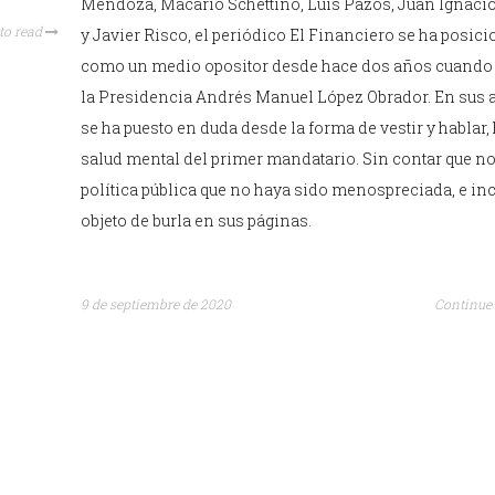
Mendoza, Macario Schettino, Luis Pazos, Juan Ignaci
to read
y Javier Risco, el periódico El Financiero se ha posic
como un medio opositor desde hace dos años cuando
la Presidencia Andrés Manuel López Obrador. En sus a
se ha puesto en duda desde la forma de vestir y hablar, 
salud mental del primer mandatario. Sin contar que n
política pública que no haya sido menospreciada, e inc
objeto de burla en sus páginas.
9 de septiembre de 2020
Continue 