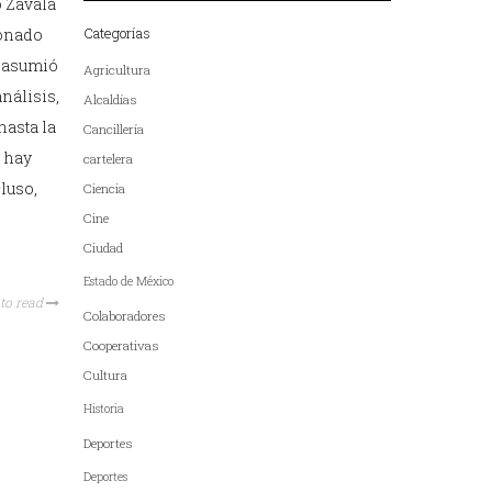
o Zavala
Categorías
ionado
 asumió
Agricultura
nálisis,
Alcaldías
hasta la
Cancillería
o hay
cartelera
luso,
Ciencia
Cine
Ciudad
Estado de México
to read
Colaboradores
Cooperativas
Cultura
Historia
Deportes
Deportes