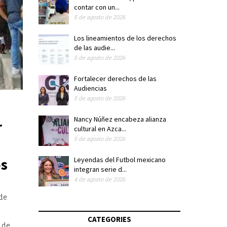
contar con un...
5 de agosto de 2026
Los lineamientos de los derechos
de las audie...
5 de agosto de 2026
Fortalecer derechos de las
Audiencias
5 de agosto de 2026
Nancy Núñez encabeza alianza
r
cultural en Azca...
5 de agosto de 2026
os
Leyendas del Futbol mexicano
integran serie d...
4 de agosto de 2026
de
CATEGORIES
s de