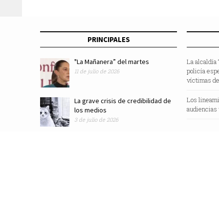
PRINCIPALES
"La Mañanera” del martes
La alcaldía
policía esp
11 de julio de 2026
víctimas de
Los lineami
La grave crisis de credibilidad de
audiencias 
los medios
3 de julio de 2026
Revista Zocalo /2025/ Todos los Derechos Reservados