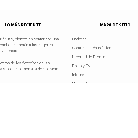
LO MÁS RECIENTE
MAPA DE SITIO
 Tláhuac, pionera en contar con una
Noticias
ecial en atención a las mujeres
Comunicación Política
 violencia
Libertad de Prensa
entos de los derechos de las
Radio y Tv
y su contribución a la democracia
Internet
Hemeroteca
Colaboradores
Acerca de Nosotros
C