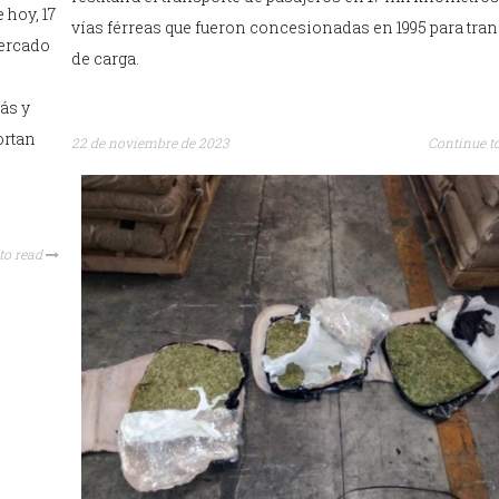
 hoy, 17
vías férreas que fueron concesionadas en 1995 para tra
Mercado
de carga.
ás y
ortan
22 de noviembre de 2023
Continue t
to read