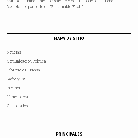
Marco de Financiamiento Sostenible de CFE obtiene calificación
“excelente” por parte de “Sustainable Fitch”
MAPA DE SITIO
Noticias
Comunicación Política
Libertad de Prensa
Radio y Tv
Internet
Hemeroteca
Colaboradores
PRINCIPALES