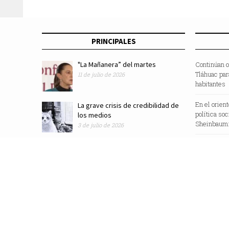
PRINCIPALES
"La Mañanera” del martes
Continúan o
Tláhuac par
11 de julio de 2026
habitantes
En el orien
La grave crisis de credibilidad de
política so
los medios
Sheinbaum:
3 de julio de 2026
Revista Zocalo /2025/ Todos los Derechos Reservados