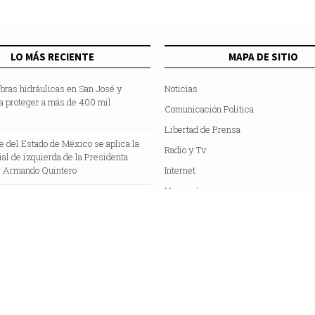
LO MÁS RECIENTE
MAPA DE SITIO
bras hidráulicas en San José y
Noticias
a proteger a más de 400 mil
Comunicación Política
Libertad de Prensa
te del Estado de México se aplica la
Radio y Tv
cial de izquierda de la Presidenta
 Armando Quintero
Internet
Hemeroteca
Colaboradores
Acerca de Nosotros
C