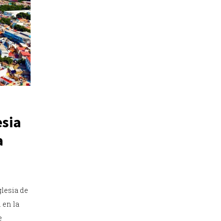
esia
a
glesia de
 en la
e