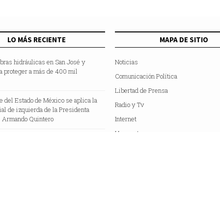
LO MÁS RECIENTE
MAPA DE SITIO
bras hidráulicas en San José y
Noticias
a proteger a más de 400 mil
Comunicación Política
Libertad de Prensa
te del Estado de México se aplica la
Radio y Tv
cial de izquierda de la Presidenta
 Armando Quintero
Internet
Hemeroteca
Colaboradores
Acerca de Nosotros
C