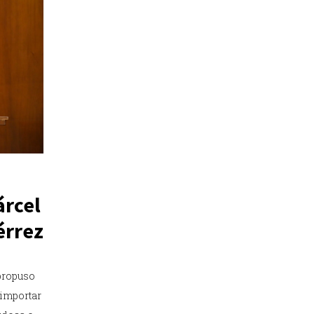
árcel
érrez
propuso
 importar