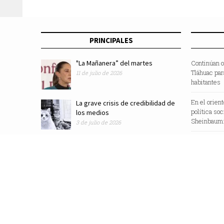
PRINCIPALES
"La Mañanera” del martes
Continúan o
Tláhuac par
11 de julio de 2026
habitantes
En el orien
La grave crisis de credibilidad de
política so
los medios
Sheinbaum:
3 de julio de 2026
Revista Zocalo /2025/ Todos los Derechos Reservados