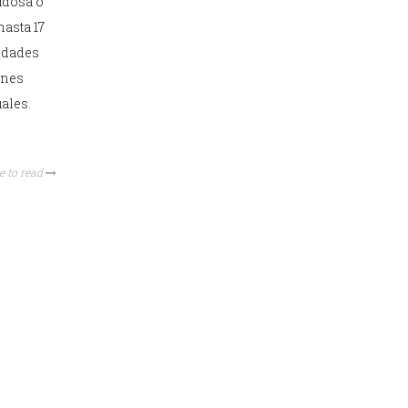
udosa o
hasta 17
nidades
enes
uales.
e to read