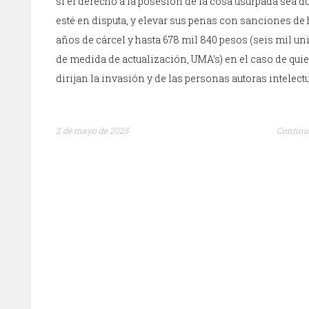
si el derecho a la posesión de la cosa usurpada sea d
esté en disputa, y elevar sus penas con sanciones de 
años de cárcel y hasta 678 mil 840 pesos (seis mil u
de medida de actualización, UMA’s) en el caso de qui
dirijan la invasión y de las personas autoras intelect
2 de mayo de 2025
Continu