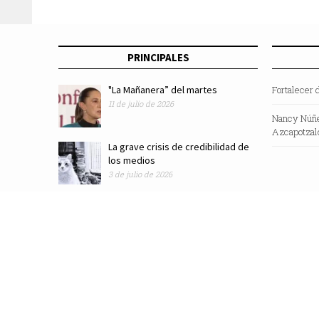
PRINCIPALES
"La Mañanera” del martes
Fortalecer 
11 de julio de 2026
Nancy Núñe
Azcapotzal
La grave crisis de credibilidad de
los medios
3 de julio de 2026
Revista Zocalo /2025/ Todos los Derechos Reservados