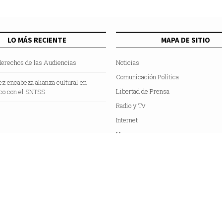
LO MÁS RECIENTE
MAPA DE SITIO
derechos de las Audiencias
Noticias
Comunicación Política
z encabeza alianza cultural en
Libertad de Prensa
co con el SNTSS
Radio y Tv
Internet
Hemeroteca
Colaboradores
Acerca de Nosotros
C