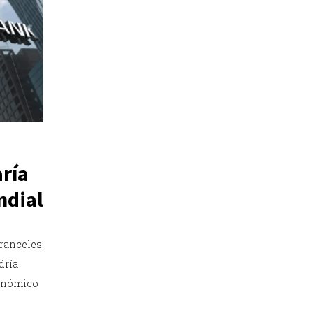
ría
ndial
aranceles
dría
conómico