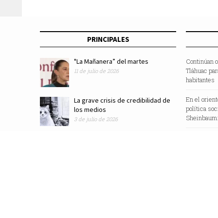
PRINCIPALES
"La Mañanera” del martes
Continúan o
Tláhuac par
11 de julio de 2026
habitantes
En el orien
La grave crisis de credibilidad de
política so
los medios
Sheinbaum:
3 de julio de 2026
Revista Zocalo /2025/ Todos los Derechos Reservados