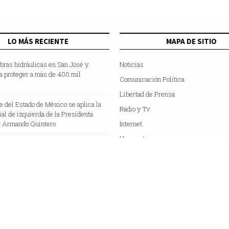
LO MÁS RECIENTE
MAPA DE SITIO
bras hidráulicas en San José y
Noticias
a proteger a más de 400 mil
Comunicación Política
Libertad de Prensa
te del Estado de México se aplica la
Radio y Tv
cial de izquierda de la Presidenta
 Armando Quintero
Internet
Hemeroteca
Colaboradores
Acerca de Nosotros
C