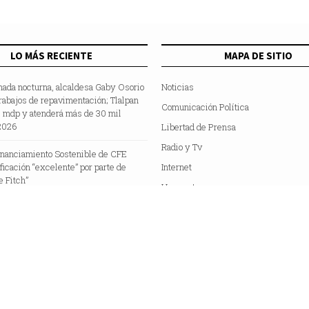
LO MÁS RECIENTE
MAPA DE SITIO
nada nocturna, alcaldesa Gaby Osorio
Noticias
rabajos de repavimentación; Tlalpan
Comunicación Política
5 mdp y atenderá más de 30 mil
2026
Libertad de Prensa
Radio y Tv
inanciamiento Sostenible de CFE
ificación “excelente” por parte de
Internet
e Fitch”
Hemeroteca
Colaboradores
Acerca de Nosotros
C