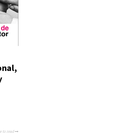
onal,
y
e to read