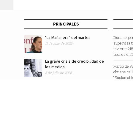
PRINCIPALES
"La Mañanera” del martes
Durante jor
supervisa t
11 de julio de 2026
invierte 21
baches en 
La grave crisis de credibilidad de
Marco de F
los medios
obtiene cal
3 de julio de 2026
“Sustainabl
Revista Zocalo /2025/ Todos los Derechos Reservados