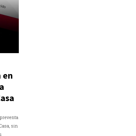
n en
a
Casa
 preventa
Casa, sin
s