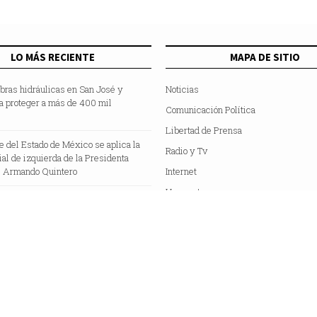
LO MÁS RECIENTE
MAPA DE SITIO
bras hidráulicas en San José y
Noticias
a proteger a más de 400 mil
Comunicación Política
Libertad de Prensa
te del Estado de México se aplica la
Radio y Tv
cial de izquierda de la Presidenta
 Armando Quintero
Internet
Hemeroteca
Colaboradores
Acerca de Nosotros
C