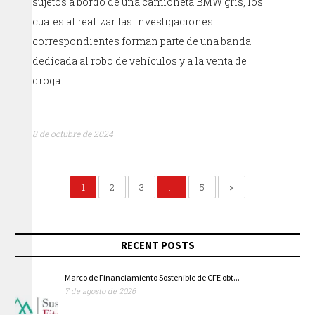
sujetos a bordo de una camioneta BMW gris, los
cuales al realizar las investigaciones
correspondientes forman parte de una banda
dedicada al robo de vehículos y a la venta de
droga.
8 de octubre de 2024
1
2
3
…
5
>
RECENT POSTS
Marco de Financiamiento Sostenible de CFE obt...
7 de agosto de 2026