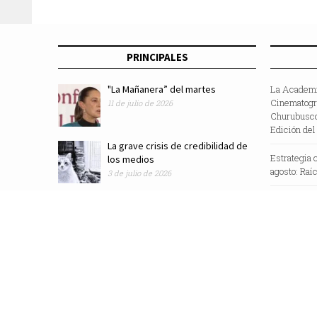
PRINCIPALES
"La Mañanera” del martes
La Academi
Cinematográ
11 de julio de 2026
Churubusco
Edición del
La grave crisis de credibilidad de
Estrategia c
los medios
agosto: Raí
3 de julio de 2026
Revista Zocalo /2025/ Todos los Derechos Reservados