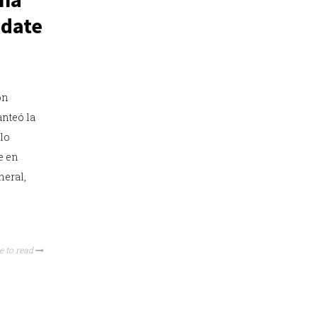
édate
ón
anteó la
lo
e en
neral,
e to read