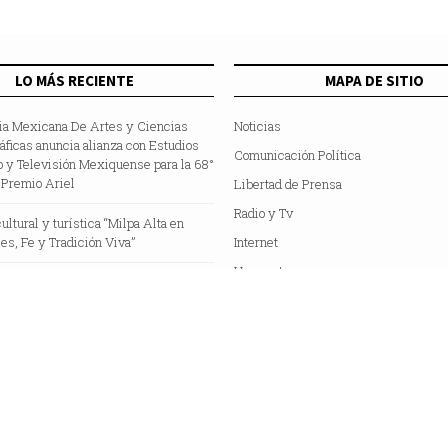
LO MÁS RECIENTE
MAPA DE SITIO
a Mexicana De Artes y Ciencias
Noticias
ficas anuncia alianza con Estudios
Comunicación Política
 y Televisión Mexiquense para la 68°
 Premio Ariel
Libertad de Prensa
Radio y Tv
ultural y turística “Milpa Alta en
ces, Fe y Tradición Viva”
Internet
Hemeroteca
Colaboradores
Acerca de Nosotros
C