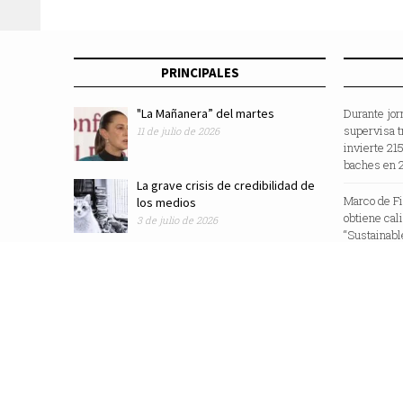
PRINCIPALES
"La Mañanera” del martes
Durante jor
supervisa t
11 de julio de 2026
invierte 21
baches en 
La grave crisis de credibilidad de
Marco de F
los medios
obtiene cal
3 de julio de 2026
“Sustainabl
Revista Zocalo /2025/ Todos los Derechos Reservados