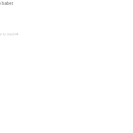
o haber
e to read