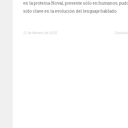
en la proteína Nova1, presente sólo en humanos, pud
sido clave en la evolución del lenguaje hablado.
21 de febrero de 2025
Continu