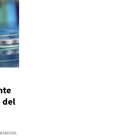
nte
 del
ariación