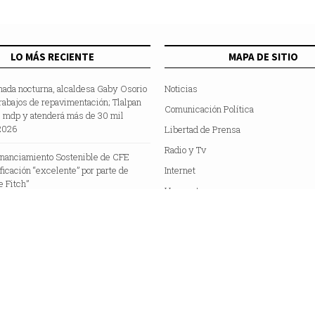
LO MÁS RECIENTE
MAPA DE SITIO
nada nocturna, alcaldesa Gaby Osorio
Noticias
rabajos de repavimentación; Tlalpan
Comunicación Política
5 mdp y atenderá más de 30 mil
2026
Libertad de Prensa
Radio y Tv
inanciamiento Sostenible de CFE
ificación “excelente” por parte de
Internet
e Fitch”
Hemeroteca
Colaboradores
Acerca de Nosotros
C