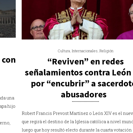
Cultura
,
Internacionales
,
Religión
 con
“Reviven” en redes
señalamientos contra León
por “encubrir” a sacerdot
abusadores
uda una
papa hijo
Robert Francis Prevost Martínez o León XIV es el nue
que regirá el destino de la Iglesia católica a nivel mund
terno,
luego que hoy resultó electo durante la cuarta votación