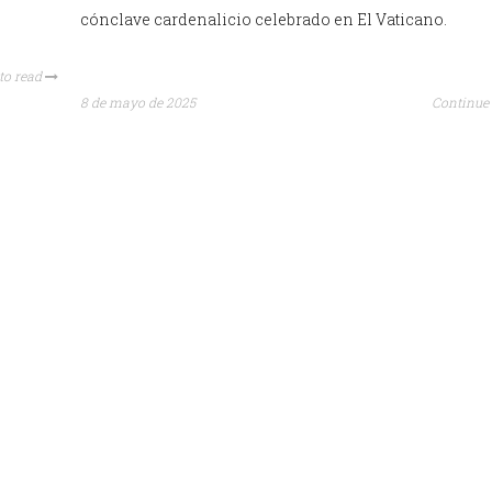
cónclave cardenalicio celebrado en El Vaticano.
to read
8 de mayo de 2025
Continue 