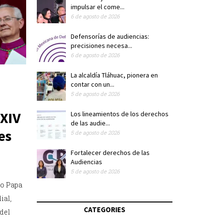
impulsar el come...
6 de agosto de 2026
Defensorías de audiencias:
precisiones necesa...
6 de agosto de 2026
La alcaldía Tláhuac, pionera en
contar con un...
5 de agosto de 2026
 XIV
Los lineamientos de los derechos
de las audie...
es
5 de agosto de 2026
Fortalecer derechos de las
Audiencias
5 de agosto de 2026
vo Papa
ial,
CATEGORIES
 del