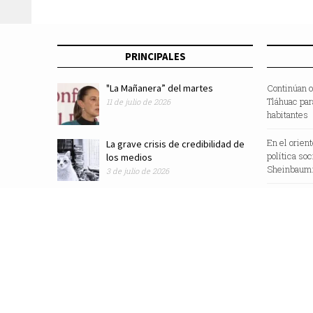
PRINCIPALES
"La Mañanera” del martes
Continúan o
Tláhuac par
11 de julio de 2026
habitantes
En el orien
La grave crisis de credibilidad de
política so
los medios
Sheinbaum:
3 de julio de 2026
Revista Zocalo /2025/ Todos los Derechos Reservados