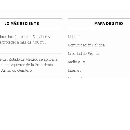
LO MÁS RECIENTE
MAPA DE SITIO
bras hidráulicas en San José y
Noticias
a proteger a más de 400 mil
Comunicación Política
Libertad de Prensa
te del Estado de México se aplica la
Radio y Tv
cial de izquierda de la Presidenta
 Armando Quintero
Internet
Hemeroteca
Colaboradores
Acerca de Nosotros
C