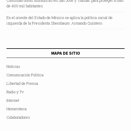
Continúan obras hidráulicas en San José y Tláhuac para proteger a más
de 400 mil habitantes
En el oriente del Estado de México se aplica la política social de
izquierda de la Presidenta Sheinbaum: Armando Quintero
MAPA DE SITIO
Noticias
Comunicación Política
Libertad de Prensa
Radio y Tv
Internet
Hemeroteca
Colaboradores