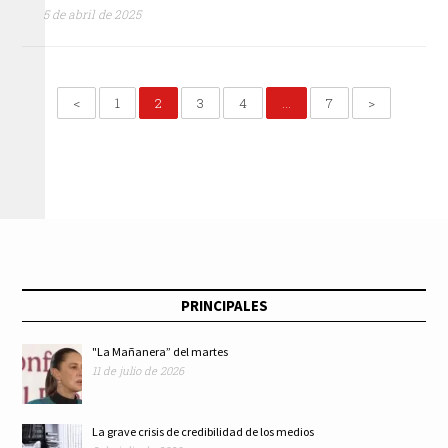
5 de abril de 2025
<
1
2
3
4
…
7
>
PRINCIPALES
"La Mañanera” del martes
11 de julio de 2026
La grave crisis de credibilidad de los medios