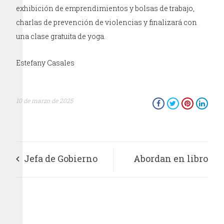
exhibición de emprendimientos y bolsas de trabajo,
charlas de prevención de violencias y finalizará con
una clase gratuita de yoga.
Estefany Casales
10 de marzo de 2025
Jefa de Gobierno
Abordan en libro
pone en marcha el
trayectoria del
programa “Captación
exrector de la UNAM