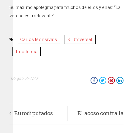
Su máximo apotegma para muchos de ellos y ellas: “La
verdad es irrelevante”.
Carlos Monsiváis
El Universal
Infodemia
3 de julio de 2026
Eurodiputados
El acoso contra la
exigen investigar el
selección de Irán en