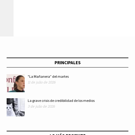
“premio de la paz”
el Mundial 2026 y la
otorgado a Donald
capitulación de la
Trump
FIFA ante Estados
Unidos
PRINCIPALES
"La Mañanera” del martes
11 de julio de 2026
La grave crisis de credibilidad de los medios
3 de julio de 2026