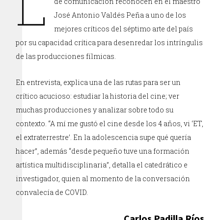
L
de comunicación reconocen en el maestro
José Antonio Valdés Peña a uno de los
mejores críticos del séptimo arte del país
por su capacidad crítica para desenredar los intríngulis
de las producciones fílmicas.
En entrevista, explica una de las rutas para ser un
crítico acucioso: estudiar la historia del cine; ver
muchas producciones y analizar sobre todo su
contexto. “A mí me gustó el cine desde los 4 años, vi ‘ET,
el extraterrestre’. En la adolescencia supe qué quería
hacer”, además “desde pequeño tuve una formación
artística multidisciplinaria”, detalla el catedrático e
investigador, quien al momento de la conversación
convalecía de COVID.
Carlos Padilla Ríos