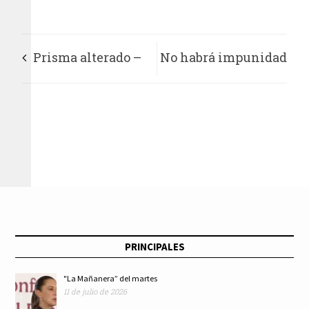
Prisma alterado –
No habrá impunidad
10 esenciales de Raúl
en casos de
Ruiz
periodistas
asesinados, dice
AMLO
PRINCIPALES
"La Mañanera” del martes
11 de julio de 2026