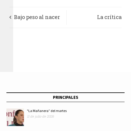
Bajo peso al nacer
La crítica
puede ser
cinematográfica
determinante para
forma públicos: José
enfermedades
Antonio Valdés
crónicas no
trasmisibles
PRINCIPALES
"La Mañanera” del martes
11 de julio de 2026