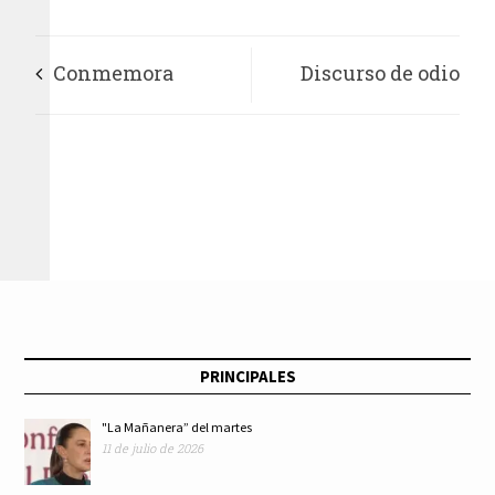
Conmemora
Discurso de odio
Secretaría de
contra la Caravana
Cultura y Turismo
Migrante: El Trump
211 Años de la
que llevamos dentro
Batalla de Aculco
PRINCIPALES
"La Mañanera” del martes
11 de julio de 2026