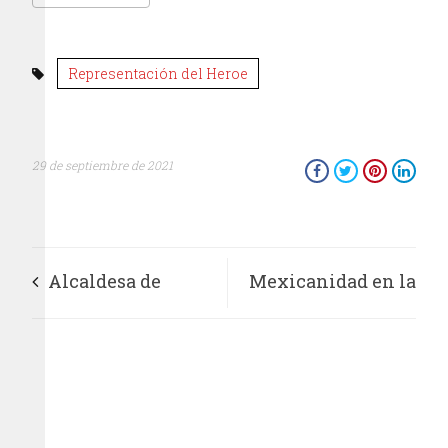
Representación del Heroe
29 de septiembre de 2021
Alcaldesa de
Mexicanidad en la
Tultitlán Elena
vestimenta: Zapata y
García reconoce y
Maximiliano
apoya talento de