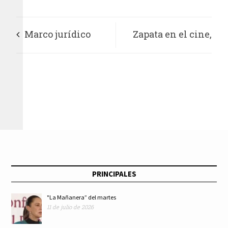
Marco jurídico
Zapata en el cine,
internacional para
representación del
los funcionarios
héroe morelense
públicos acerca de
su libertad de
expresión
PRINCIPALES
"La Mañanera” del martes
11 de julio de 2026