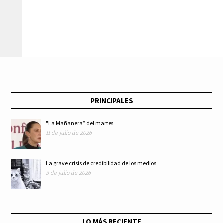
televisivas contra
Unesco como Capital
Trump: Manuel de
Mundial del Libro
Santiago
para el año 2022
PRINCIPALES
"La Mañanera” del martes
11 de julio de 2026
La grave crisis de credibilidad de los medios
3 de julio de 2026
LO MÁS RECIENTE