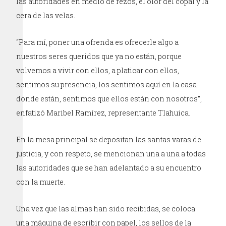
las autoridades en medio de rezos, el olor del copal y la
cera de las velas.
“Para mí, poner una ofrenda es ofrecerle algo a
nuestros seres queridos que ya no están, porque
volvemos a vivir con ellos, a platicar con ellos,
sentimos su presencia, los sentimos aquí en la casa
donde están, sentimos que ellos están con nosotros”,
enfatizó Maribel Ramírez, representante Tlahuica.
En la mesa principal se depositan las santas varas de
justicia, y con respeto, se mencionan una a una a todas
las autoridades que se han adelantado a su encuentro
con la muerte.
Una vez que las almas han sido recibidas, se coloca
una máquina de escribir con papel, los sellos de la