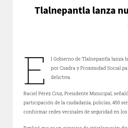
Tlalnepantla lanza nu
E
l Gobierno de Tlalnepantla lanza 
por Cuadra y Proximidad Social par
delictiva.
Raciel Pérez Cruz, Presidente Municipal, señal
participación de la ciudadanía, policías, 450 s
conformar redes vecinales de seguridad en los 
Explicó que es un ejercicio de interlocución di