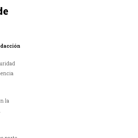
de
dacción
guridad
dencia
n la
a
es parte