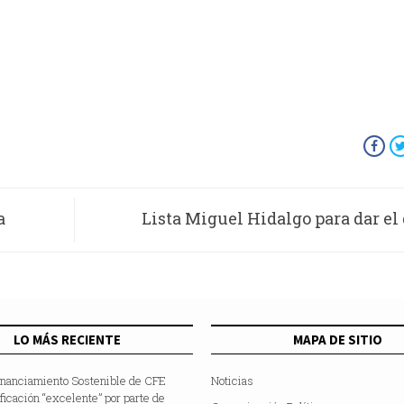
a
Lista Miguel Hidalgo para dar el 
e
independencia v
LO MÁS RECIENTE
MAPA DE SITIO
inanciamiento Sostenible de CFE
Noticias
ificación “excelente” por parte de