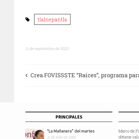
tlalnepantla
11 de septiembre de 2020
Crea FOVISSSTE “Raíces”, programa par
construcción de vivienda en zona rural 
indígena
PRINCIPALES
"La Mañanera” del martes
Marco de F
obtiene cal
11 de julio de 2026