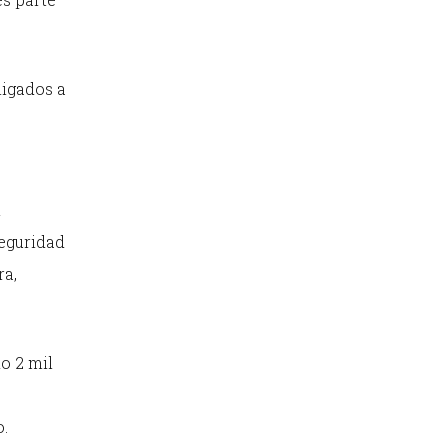
ligados a
n
Seguridad
ra,
o 2 mil
o.