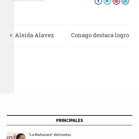
Aleida Alavez
Conago destaca logro
reconoce
de Sheinbaum por
participación de
acuerdo con Trump
adolescentes en
consulta juvenil
PRINCIPALES
"La Mañanera” del martes