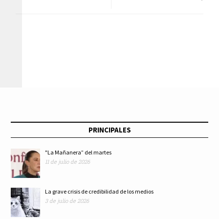
IA
alcaldías de
Tláhuac, Iztapalapa
y Xochimilco,
alianza por la
transformación de
PRINCIPALES
los neumáticos
"La Mañanera” del martes
11 de julio de 2026
La grave crisis de credibilidad de los medios
3 de julio de 2026