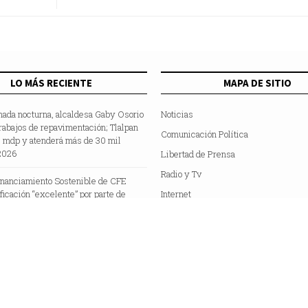
xico
LO MÁS RECIENTE
MAPA DE SITIO
nada nocturna, alcaldesa Gaby Osorio
Noticias
rabajos de repavimentación; Tlalpan
Comunicación Política
5 mdp y atenderá más de 30 mil
2026
Libertad de Prensa
Radio y Tv
inanciamiento Sostenible de CFE
ificación “excelente” por parte de
Internet
e Fitch”
Hemeroteca
Colaboradores
Acerca de Nosotros
C