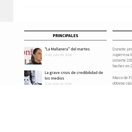
ion-litio e impulsan esa industria en Mé
PRINCIPALES
"La Mañanera” del martes
Durante jor
supervisa t
11 de julio de 2026
invierte 21
baches en 
La grave crisis de credibilidad de
Marco de F
los medios
obtiene cal
3 de julio de 2026
“Sustainabl
Revista Zocalo /2025/ Todos los Derechos Reservados