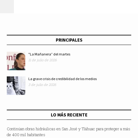
experiencia de
para aplazar
realidad virtual
aranceles
PRINCIPALES
"La Mañanera” del martes
11 de julio de 2026
La grave crisis de credibilidad de los medios
3 de julio de 2026
LO MÁS RECIENTE
Continúan obras hidráulicas en San José y Tláhuac para proteger a más
de 400 mil habitantes