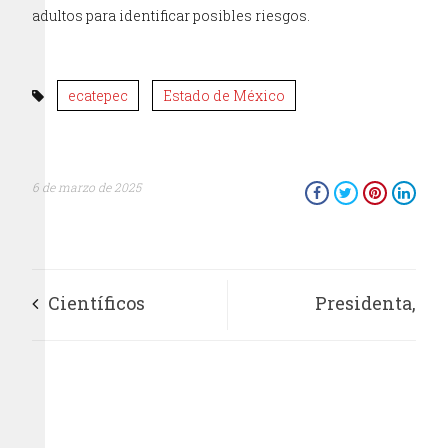
adultos para identificar posibles riesgos.
ecatepec
Estado de México
6 de marzo de 2025
Científicos
Presidenta,
agregan el sentido
satisfecha por
del gusto a
acuerdo con Trump