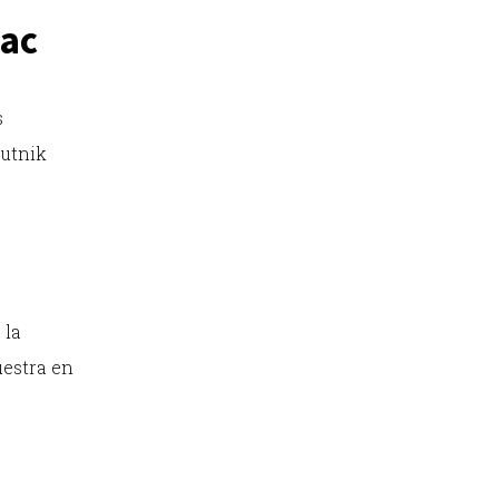
uac
s
putnik
 la
uestra en