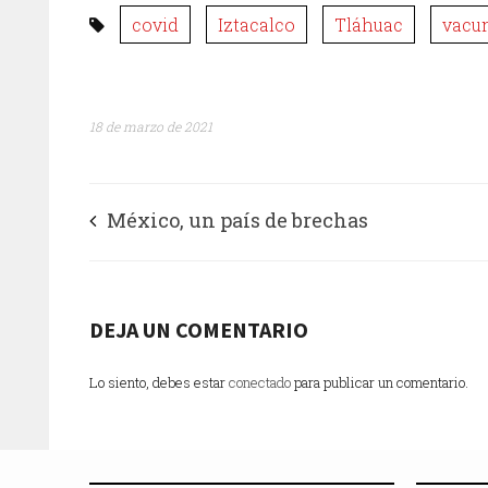
covid
Iztacalco
Tláhuac
vacu
18 de marzo de 2021
México, un país de brechas
DEJA UN COMENTARIO
Lo siento, debes estar
conectado
para publicar un comentario.