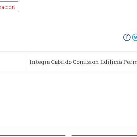
nación
Integra Cabildo Comisión Edilicia Per
de Gober