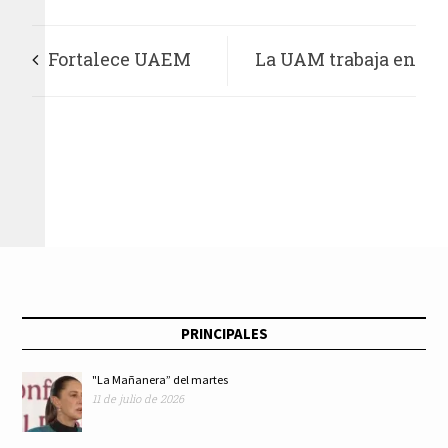
Fortalece UAEM
La UAM trabaja en
movilidad
protocolo unificado
internacional en la
de violencia por
modalidad virtual
razones de género
PRINCIPALES
"La Mañanera” del martes
11 de julio de 2026