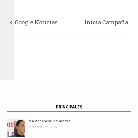
Google Noticias
Inicia Campaña
regresará a España
Nacional de
después de siete
Vacunación contra
años
la Influenza
PRINCIPALES
"La Mañanera” del martes
11 de julio de 2026