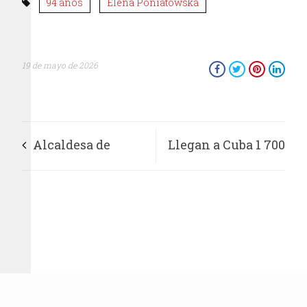
94 años
Elena Poniatowska
19 de mayo de 2026
Alcaldesa de
Llegan a Cuba 1 700
Tláhuac da
toneladas de ayuda
banderazo de salida
de México y
al operativo “Tláloc
Uruguay
2026”