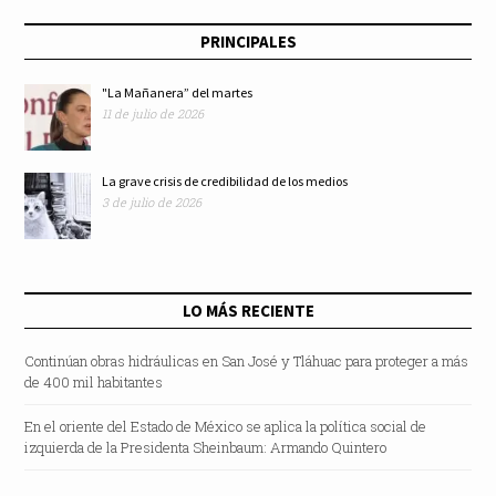
PRINCIPALES
"La Mañanera” del martes
11 de julio de 2026
La grave crisis de credibilidad de los medios
3 de julio de 2026
LO MÁS RECIENTE
Continúan obras hidráulicas en San José y Tláhuac para proteger a más
de 400 mil habitantes
En el oriente del Estado de México se aplica la política social de
izquierda de la Presidenta Sheinbaum: Armando Quintero