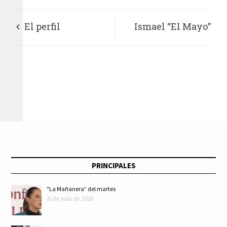
El perfil
Ismael “El Mayo”
comunicativo de
Zambada detenido
Claudia Sheinbaum
de EU; AMLO celebra
PRINCIPALES
"La Mañanera” del martes
11 de julio de 2026