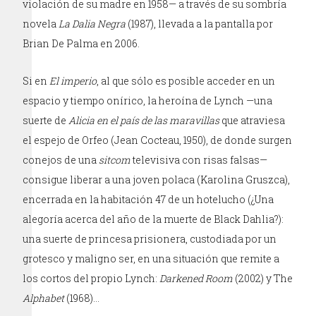
violación de su madre en 1958— a través de su sombría
novela
La Dalia Negra
(1987), llevada a la pantalla por
Brian De Palma en 2006.
Si en
El imperio
, al que sólo es posible acceder en un
espacio y tiempo onírico, la heroína de Lynch —una
suerte de
Alicia en el país de las maravillas
que atraviesa
el espejo de Orfeo (Jean Cocteau, 1950), de donde surgen
conejos de una
sitcom
televisiva con risas falsas—
consigue liberar a una joven polaca (Karolina Gruszca),
encerrada en la habitación 47 de un hotelucho (¿Una
alegoría acerca del año de la muerte de Black Dahlia?):
una suerte de princesa prisionera, custodiada por un
grotesco y maligno ser, en una situación que remite a
los cortos del propio Lynch:
Darkened Room
(2002) y The
Alphabet
(1968)…