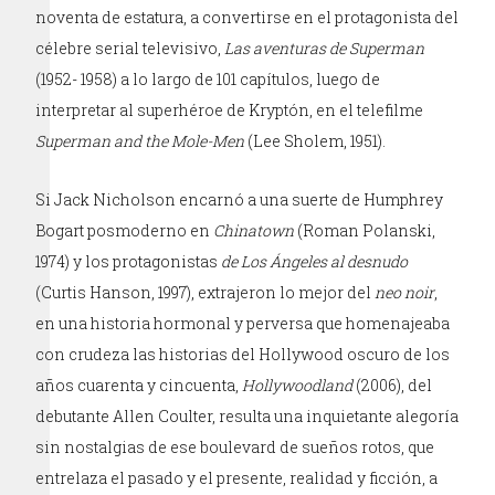
noventa de estatura, a convertirse en el protagonista del
célebre serial televisivo,
Las aventuras de Superman
(1952- 1958) a lo largo de 101 capítulos, luego de
interpretar al superhéroe de Kryptón, en el telefilme
Superman and the Mole-Men
(Lee Sholem, 1951).
Si Jack Nicholson encarnó a una suerte de Humphrey
Bogart posmoderno en
Chinatown
(Roman Polanski,
1974) y los protagonistas
de Los Ángeles al desnudo
(Curtis Hanson, 1997), extrajeron lo mejor del
neo noir
,
en una historia hormonal y perversa que homenajeaba
con crudeza las historias del Hollywood oscuro de los
años cuarenta y cincuenta,
Hollywoodland
(2006), del
debutante Allen Coulter, resulta una inquietante alegoría
sin nostalgias de ese boulevard de sueños rotos, que
entrelaza el pasado y el presente, realidad y ficción, a