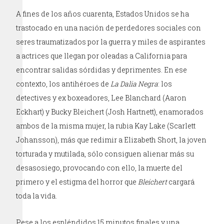
A fines de los años cuarenta, Estados Unidos se ha
trastocado en una nación de perdedores sociales con
seres traumatizados por la guerra y miles de aspirantes
a actrices que llegan por oleadas a California para
encontrar salidas sórdidas y deprimentes. En ese
contexto, los antihéroes de
La Dalia Negra
: los
detectives y ex boxeadores, Lee Blanchard (Aaron
Eckhart) y Bucky Bleichert (Josh Hartnett), enamorados
ambos de la misma mujer, la rubia Kay Lake (Scarlett
Johansson), más que redimir a Elizabeth Short, la joven
torturada y mutilada, sólo consiguen alienar más su
desasosiego, provocando con ello, la muerte del
primero y el estigma del horror que
Bleichert
cargará
toda la vida.
Pese a los espléndidos 15 minutos finales y una