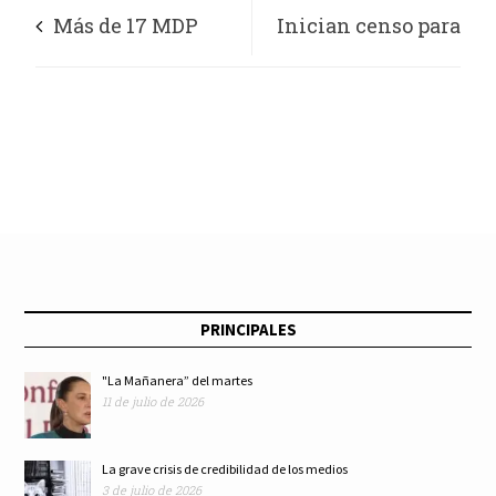
Más de 17 MDP
Inician censo para
para reencarpetar
programas sociales
calles del Pedregal
en la Miguel
Hidalgo
PRINCIPALES
"La Mañanera” del martes
11 de julio de 2026
La grave crisis de credibilidad de los medios
3 de julio de 2026