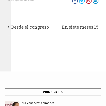
Desde el congreso
En siete meses 15
capitalino
asesinatos de
cumplimos con
periodistas en AL;
nuestros
nueve en México:
compromisos de
RSF
campaña: Ernesto
PRINCIPALES
Villarreal
"La Mañanera” del martes