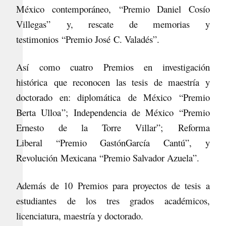
M
é
xico contempor
á
neo,
“
Premio Daniel Cos
í
o
Villegas
”
y, rescate de memorias y
testimonios
“
Premio José
C. Valad
é
s
”
.
As
í
como cuatro Premios en investigación
histórica que reconocen las tesis de maestría y
doctorado en: diplomática
de México
“
Premio
Berta Ulloa
”
; Independencia de México
“
Premio
Ernesto de la Torre Villar
”
;
Reforma
Liberal
“
Premio Gastón
García
Cant
ú”
, y
Revolución
Mexicana
“
Premio Salvador Azuela
”
.
Además de 10 Premios para proyectos de tesis a
estudiantes de los tres grados académicos,
licenciatura, maestría y doctorado.