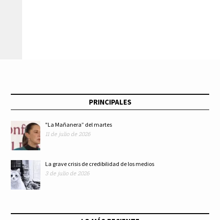
redes socio-digitales;
brigadas de apoyo en
los estrategas, de
colonias afectadas
uno y otro bando en
por las lluvias
la 4T
PRINCIPALES
"La Mañanera” del martes
11 de julio de 2026
La grave crisis de credibilidad de los medios
3 de julio de 2026