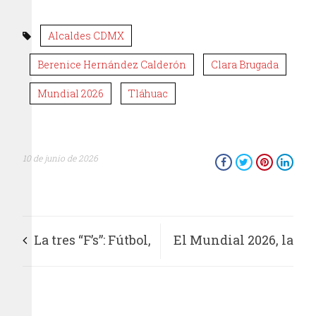
Alcaldes CDMX
Berenice Hernández Calderón
Clara Brugada
Mundial 2026
Tláhuac
10 de junio de 2026
La tres “F’s”: Fútbol,
El Mundial 2026, la
fiesta y “feria”
TV y los privilegios