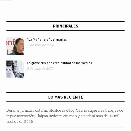
y sorteo de Lotería
Nacional
PRINCIPALES
"La Mañanera” del martes
11 de julio de 2026
La grave crisis de credibilidad de los medios
3 de julio de 2026
LO MÁS RECIENTE
Durante jornada nocturna, alcaldesa Gaby Osorio supervisa trabajos de
repavimentación; Tlalpan invierte 215 mdp y atenderá más de 30 mil
baches en 2026