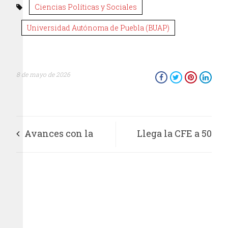
Ciencias Políticas y Sociales
Universidad Autónoma de Puebla (BUAP)
8 de mayo de 2026
Avances con la
Llega la CFE a 50
nueva Ley Federal
millones de usuarios
de Cine y el
y la cifra es
Audiovisual
celebrada con billete