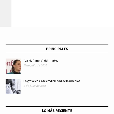
para constituir la
conciliación laboral
Agencia
del estado de méxico
Latinoamericana y
Caribeña del Espacio
PRINCIPALES
"La Mañanera” del martes
11 de julio de 2026
La grave crisis de credibilidad de los medios
3 de julio de 2026
LO MÁS RECIENTE